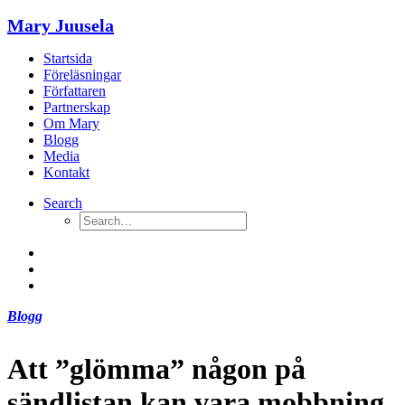
Mary Juusela
Startsida
Föreläsningar
Författaren
Partnerskap
Om Mary
Blogg
Media
Kontakt
Search
Blogg
Att ”glömma” någon på
sändlistan kan vara mobbning.